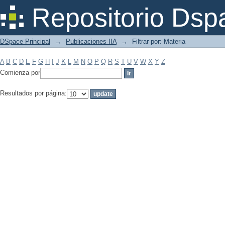
Filtrar por: Materia
Repositorio Dsp
DSpace Principal
→
Publicaciones IIA
→
Filtrar por: Materia
A
B
C
D
E
F
G
H
I
J
K
L
M
N
O
P
Q
R
S
T
U
V
W
X
Y
Z
Comienza por
Resultados por página: