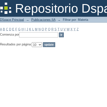
Filtrar por: Materia
Repositorio Dsp
DSpace Principal
→
Publicaciones IIA
→
Filtrar por: Materia
A
B
C
D
E
F
G
H
I
J
K
L
M
N
O
P
Q
R
S
T
U
V
W
X
Y
Z
Comienza por
Resultados por página: