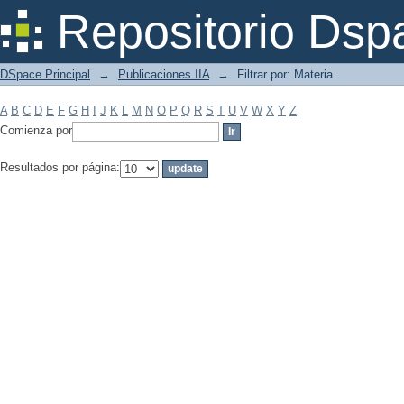
Filtrar por: Materia
Repositorio Dsp
DSpace Principal
→
Publicaciones IIA
→
Filtrar por: Materia
A
B
C
D
E
F
G
H
I
J
K
L
M
N
O
P
Q
R
S
T
U
V
W
X
Y
Z
Comienza por
Resultados por página: