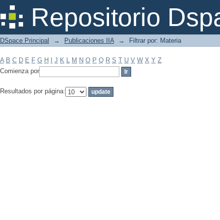
Filtrar por: Materia
Repositorio Dsp
DSpace Principal
→
Publicaciones IIA
→
Filtrar por: Materia
A
B
C
D
E
F
G
H
I
J
K
L
M
N
O
P
Q
R
S
T
U
V
W
X
Y
Z
Comienza por
Resultados por página: