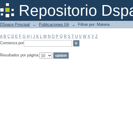
Filtrar por: Materia
Repositorio Dsp
DSpace Principal
→
Publicaciones IIA
→
Filtrar por: Materia
A
B
C
D
E
F
G
H
I
J
K
L
M
N
O
P
Q
R
S
T
U
V
W
X
Y
Z
Comienza por
Resultados por página: