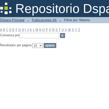
Filtrar por: Materia
Repositorio Dsp
DSpace Principal
→
Publicaciones IIA
→
Filtrar por: Materia
A
B
C
D
E
F
G
H
I
J
K
L
M
N
O
P
Q
R
S
T
U
V
W
X
Y
Z
Comienza por
Resultados por página: