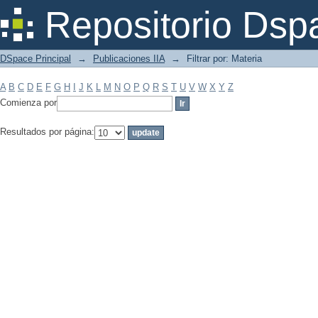
Filtrar por: Materia
Repositorio Dsp
DSpace Principal
→
Publicaciones IIA
→
Filtrar por: Materia
A
B
C
D
E
F
G
H
I
J
K
L
M
N
O
P
Q
R
S
T
U
V
W
X
Y
Z
Comienza por
Resultados por página: