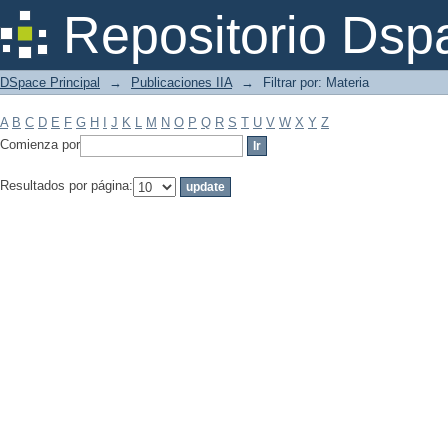
Filtrar por: Materia
Repositorio Dsp
DSpace Principal
→
Publicaciones IIA
→
Filtrar por: Materia
A
B
C
D
E
F
G
H
I
J
K
L
M
N
O
P
Q
R
S
T
U
V
W
X
Y
Z
Comienza por
Resultados por página: