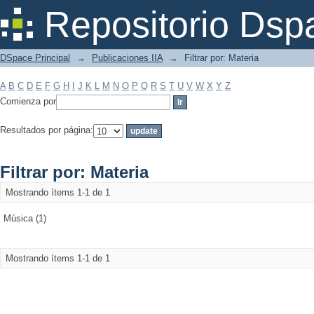
Filtrar por: Materia
Repositorio Dsp
DSpace Principal
→
Publicaciones IIA
→
Filtrar por: Materia
A
B
C
D
E
F
G
H
I
J
K
L
M
N
O
P
Q
R
S
T
U
V
W
X
Y
Z
Comienza por
Resultados por página:
Filtrar por: Materia
Mostrando ítems 1-1 de 1
Música (1)
Mostrando ítems 1-1 de 1