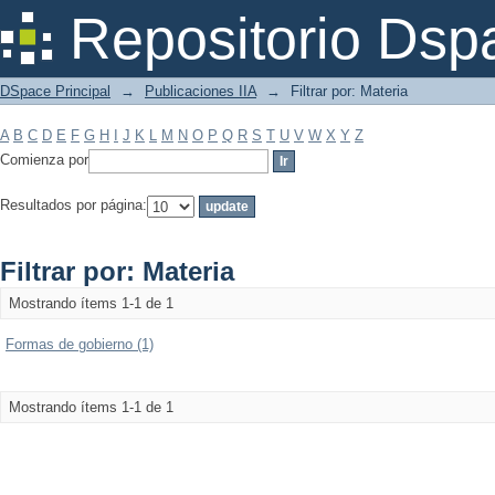
Filtrar por: Materia
Repositorio Dsp
DSpace Principal
→
Publicaciones IIA
→
Filtrar por: Materia
A
B
C
D
E
F
G
H
I
J
K
L
M
N
O
P
Q
R
S
T
U
V
W
X
Y
Z
Comienza por
Resultados por página:
Filtrar por: Materia
Mostrando ítems 1-1 de 1
Formas de gobierno (1)
Mostrando ítems 1-1 de 1