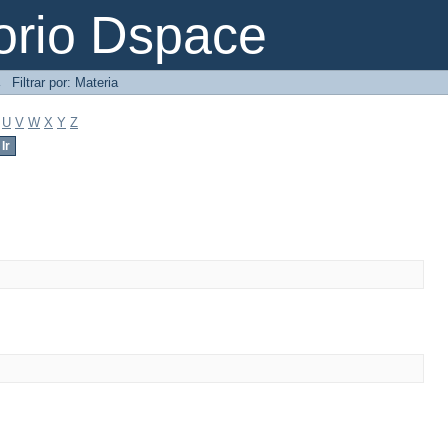
orio Dspace
→
Filtrar por: Materia
U
V
W
X
Y
Z