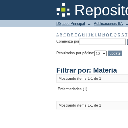
Filtrar por: Materia
Reposit
DSpace Principal
→
Publicaciones IIA
A
B
C
D
E
F
G
H
I
J
K
L
M
N
O
P
Q
R
S
T
Comienza por
Resultados por página:
Filtrar por: Materia
Mostrando ítems 1-1 de 1
Enfermedades (1)
Mostrando ítems 1-1 de 1