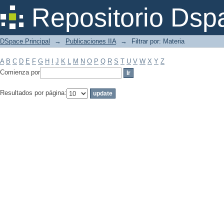
Filtrar por: Materia
Repositorio Dsp
DSpace Principal
→
Publicaciones IIA
→
Filtrar por: Materia
A
B
C
D
E
F
G
H
I
J
K
L
M
N
O
P
Q
R
S
T
U
V
W
X
Y
Z
Comienza por
Resultados por página: