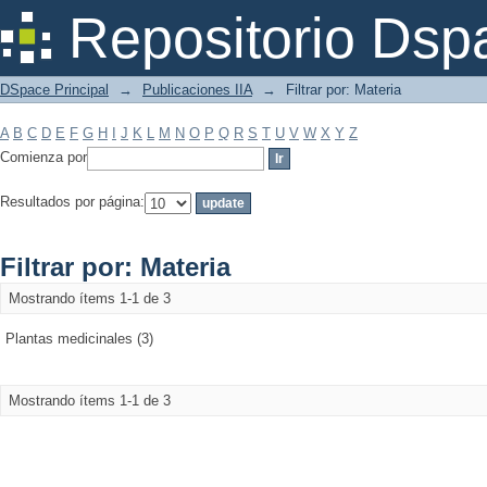
Filtrar por: Materia
Repositorio Dsp
DSpace Principal
→
Publicaciones IIA
→
Filtrar por: Materia
A
B
C
D
E
F
G
H
I
J
K
L
M
N
O
P
Q
R
S
T
U
V
W
X
Y
Z
Comienza por
Resultados por página:
Filtrar por: Materia
Mostrando ítems 1-1 de 3
Plantas medicinales (3)
Mostrando ítems 1-1 de 3