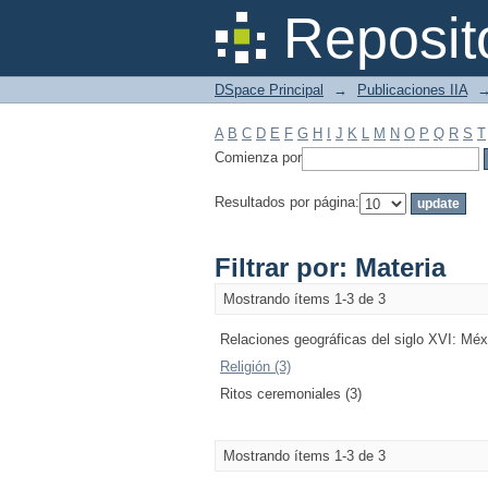
Filtrar por: Materia
Reposit
DSpace Principal
→
Publicaciones IIA
A
B
C
D
E
F
G
H
I
J
K
L
M
N
O
P
Q
R
S
T
Comienza por
Resultados por página:
Filtrar por: Materia
Mostrando ítems 1-3 de 3
Relaciones geográficas del siglo XVI: Méx
Religión (3)
Ritos ceremoniales (3)
Mostrando ítems 1-3 de 3