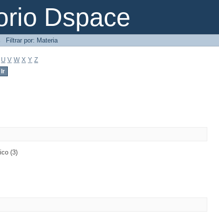
orio Dspace
→
Filtrar por: Materia
U
V
W
X
Y
Z
ico (3)