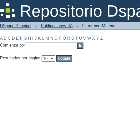
Filtrar por: Materia
Repositorio Dsp
DSpace Principal
→
Publicaciones IIA
→
Filtrar por: Materia
A
B
C
D
E
F
G
H
I
J
K
L
M
N
O
P
Q
R
S
T
U
V
W
X
Y
Z
Comienza por
Resultados por página: