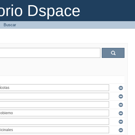
orio Dspace
→
Buscar