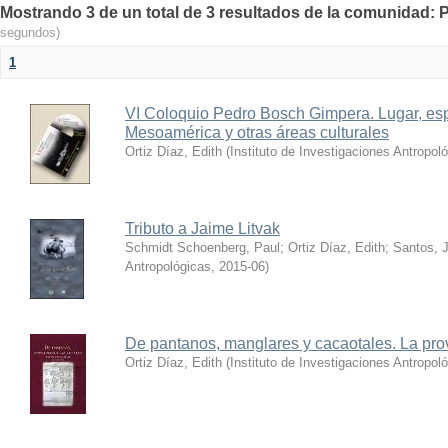
Mostrando 3 de un total de 3 resultados de la comunidad: P
segundos)
1
VI Coloquio Pedro Bosch Gimpera. Lugar, esp
Mesoamérica y otras áreas culturales
Ortiz Díaz, Edith
(
Instituto de Investigaciones Antropol
Tributo a Jaime Litvak
Schmidt Schoenberg, Paul
;
Ortiz Díaz, Edith
;
Santos, J
Antropológicas
,
2015-06
)
De pantanos, manglares y cacaotales. La pro
Ortiz Díaz, Edith
(
Instituto de Investigaciones Antrop