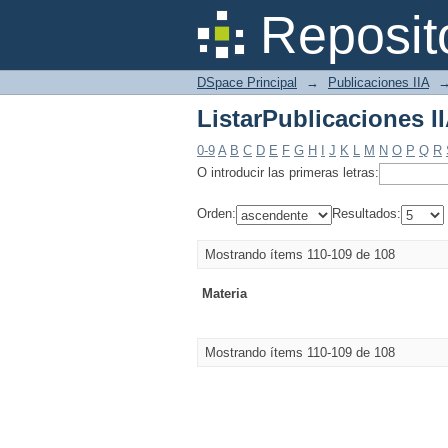
ListarPublicaciones I
Reposit
DSpace Principal
→
Publicaciones IIA
ListarPublicaciones I
0-9
A
B
C
D
E
F
G
H
I
J
K
L
M
N
O
P
Q
R
O introducir las primeras letras:
Orden:
Resultados:
Mostrando ítems 110-109 de 108
Materia
Mostrando ítems 110-109 de 108