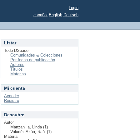
Login
español
English
Deutsch
Listar
Todo DSpace
Comunidades & Colecciones
Por fecha de publicación
Autores
Títulos
Materias
Mi cuenta
Acceder
Registro
Descubre
Autor
Manzanilla, Linda (1)
Valadéz Azúa, Raúl (1)
Materia