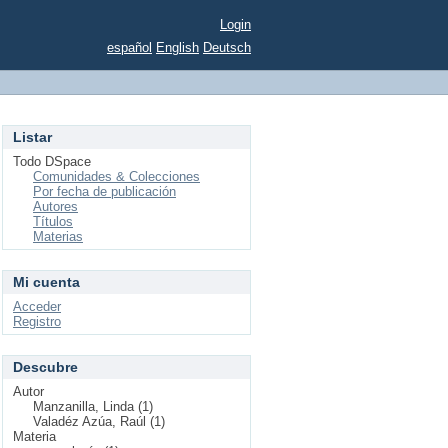
Login
español
English
Deutsch
Listar
Todo DSpace
Comunidades & Colecciones
Por fecha de publicación
Autores
Títulos
Materias
Mi cuenta
Acceder
Registro
Descubre
Autor
Manzanilla, Linda (1)
Valadéz Azúa, Raúl (1)
Materia