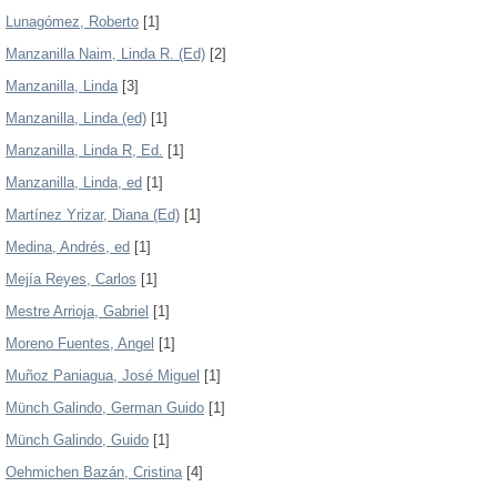
Lunagómez, Roberto
[1]
Manzanilla Naim, Linda R. (Ed)
[2]
Manzanilla, Linda
[3]
Manzanilla, Linda (ed)
[1]
Manzanilla, Linda R, Ed.
[1]
Manzanilla, Linda, ed
[1]
Martínez Yrizar, Diana (Ed)
[1]
Medina, Andrés, ed
[1]
Mejía Reyes, Carlos
[1]
Mestre Arrioja, Gabriel
[1]
Moreno Fuentes, Angel
[1]
Muñoz Paniagua, José Miguel
[1]
Münch Galindo, German Guido
[1]
Münch Galindo, Guido
[1]
Oehmichen Bazán, Cristina
[4]