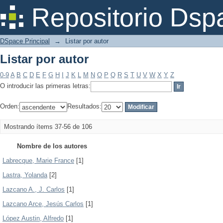
Listar por autor
Repositorio Dsp
DSpace Principal
→
Listar por autor
Listar por autor
0-9
A
B
C
D
E
F
G
H
I
J
K
L
M
N
O
P
Q
R
S
T
U
V
W
X
Y
Z
O introducir las primeras letras:
Orden:
Resultados:
Mostrando ítems 37-56 de 106
Nombre de los autores
Labrecque, Marie France
[1]
Lastra, Yolanda
[2]
Lazcano A., J. Carlos
[1]
Lazcano Arce, Jesús Carlos
[1]
López Austin, Alfredo
[1]