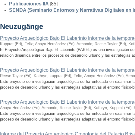
Publicaciones IIA
[85]
SENDA (Seminario Entornos y Narrativas Digitales en 
Neuzugänge
Proyecto Arqueológico Bajo El Laberinto Informe de la tempor
Kupprat (Ed), Felix
;
Anaya Hernández (Ed), Armando
;
Reese-Taylor (Ed), Kat
El Proyecto Arqueológico Bajo El Laberinto (PABEL) es una investigación de 
relación dinámica entre los procesos de desarrollo urbano y las estrategias ad
Proyecto Arqueológico Bajo El Laberinto Informe de la tempor
Reese-Taylor (Ed), Kathryn
;
kupprat (Ed), Felix
;
Anaya Hernández (Ed), Arm
Este proyecto de investigación arqueológica se ha enfocado en examinar la
proceso de desarrollo urbano y las estrategias adaptativas al entorno físico-bió
Proyecto Arqueológico Bajo El Laberinto Informe de la tempor
Anaya Hernández (Ed), Armando
;
Reese-Taylor (Ed), Kathryn
;
Kupprat (Ed), 
Este proyecto de investigación arqueológica se ha enfocado en examinar la
proceso de desarrollo urbano y las estrategias adaptativas al entorno físico-bió
Informe del Proyecto Arqueológico Cronología del Palacio Br