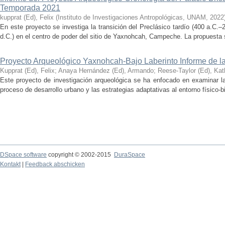
Temporada 2021
kupprat (Ed), Felix
(
Instituto de Investigaciones Antropológicas, UNAM
,
2022
En este proyecto se investiga la transición del Preclásico tardío (400 a.C.
d.C.) en el centro de poder del sitio de Yaxnohcah, Campeche. La propuesta s
Proyecto Arqueológico Yaxnohcah-Bajo Laberinto Informe de 
Kupprat (Ed), Felix
;
Anaya Hernández (Ed), Armando
;
Reese-Taylor (Ed), Kat
Este proyecto de investigación arqueológica se ha enfocado en examinar la
proceso de desarrollo urbano y las estrategias adaptativas al entorno físico-bió
DSpace software
copyright © 2002-2015
DuraSpace
Kontakt
|
Feedback abschicken