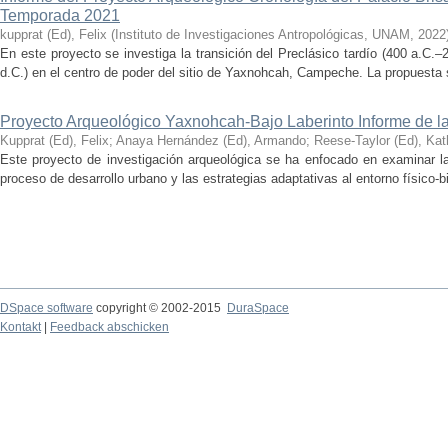
Temporada 2021
kupprat (Ed), Felix
(
Instituto de Investigaciones Antropológicas, UNAM
,
2022
En este proyecto se investiga la transición del Preclásico tardío (400 a.C.
d.C.) en el centro de poder del sitio de Yaxnohcah, Campeche. La propuesta s
Proyecto Arqueológico Yaxnohcah-Bajo Laberinto Informe de 
Kupprat (Ed), Felix
;
Anaya Hernández (Ed), Armando
;
Reese-Taylor (Ed), Kat
Este proyecto de investigación arqueológica se ha enfocado en examinar la
proceso de desarrollo urbano y las estrategias adaptativas al entorno físico-bió
DSpace software
copyright © 2002-2015
DuraSpace
Kontakt
|
Feedback abschicken