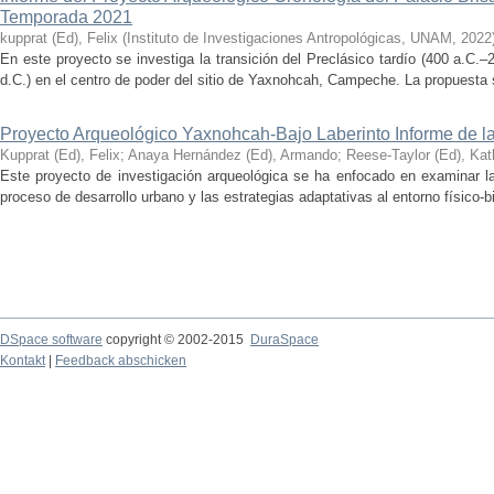
Temporada 2021
kupprat (Ed), Felix
(
Instituto de Investigaciones Antropológicas, UNAM
,
2022
En este proyecto se investiga la transición del Preclásico tardío (400 a.C.
d.C.) en el centro de poder del sitio de Yaxnohcah, Campeche. La propuesta s
Proyecto Arqueológico Yaxnohcah-Bajo Laberinto Informe de 
Kupprat (Ed), Felix
;
Anaya Hernández (Ed), Armando
;
Reese-Taylor (Ed), Kat
Este proyecto de investigación arqueológica se ha enfocado en examinar la
proceso de desarrollo urbano y las estrategias adaptativas al entorno físico-bió
DSpace software
copyright © 2002-2015
DuraSpace
Kontakt
|
Feedback abschicken