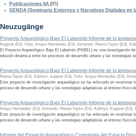
Publicaciones IIA
[85]
SENDA (Seminario Entornos y Narrativas Digitales en 
Neuzugänge
Proyecto Arqueológico Bajo El Laberinto Informe de la tempor
Kupprat (Ed), Felix
;
Anaya Hernández (Ed), Armando
;
Reese-Taylor (Ed), Kat
El Proyecto Arqueológico Bajo El Laberinto (PABEL) es una investigación de 
relación dinámica entre los procesos de desarrollo urbano y las estrategias ad
Proyecto Arqueológico Bajo El Laberinto Informe de la tempor
Reese-Taylor (Ed), Kathryn
;
kupprat (Ed), Felix
;
Anaya Hernández (Ed), Arm
Este proyecto de investigación arqueológica se ha enfocado en examinar la
proceso de desarrollo urbano y las estrategias adaptativas al entorno físico-bió
Proyecto Arqueológico Bajo El Laberinto Informe de la tempor
Anaya Hernández (Ed), Armando
;
Reese-Taylor (Ed), Kathryn
;
Kupprat (Ed), 
Este proyecto de investigación arqueológica se ha enfocado en examinar la
proceso de desarrollo urbano y las estrategias adaptativas al entorno físico-bió
Informe del Proyecto Arqueológico Cronología del Palacio Br