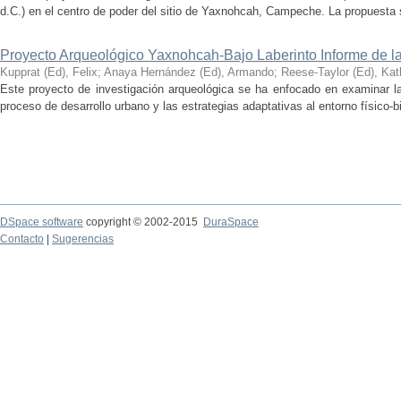
d.C.) en el centro de poder del sitio de Yaxnohcah, Campeche. La propuesta s
Proyecto Arqueológico Yaxnohcah-Bajo Laberinto Informe de 
Kupprat (Ed), Felix
;
Anaya Hernández (Ed), Armando
;
Reese-Taylor (Ed), Kat
Este proyecto de investigación arqueológica se ha enfocado en examinar la
proceso de desarrollo urbano y las estrategias adaptativas al entorno físico-bió
DSpace software
copyright © 2002-2015
DuraSpace
Contacto
|
Sugerencias