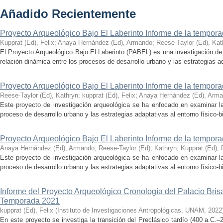
Añadido Recientemente
Proyecto Arqueológico Bajo El Laberinto Informe de la tempor
Kupprat (Ed), Felix
;
Anaya Hernández (Ed), Armando
;
Reese-Taylor (Ed), Kat
El Proyecto Arqueológico Bajo El Laberinto (PABEL) es una investigación de 
relación dinámica entre los procesos de desarrollo urbano y las estrategias ad
Proyecto Arqueológico Bajo El Laberinto Informe de la tempor
Reese-Taylor (Ed), Kathryn
;
kupprat (Ed), Felix
;
Anaya Hernández (Ed), Arm
Este proyecto de investigación arqueológica se ha enfocado en examinar la
proceso de desarrollo urbano y las estrategias adaptativas al entorno físico-bió
Proyecto Arqueológico Bajo El Laberinto Informe de la tempor
Anaya Hernández (Ed), Armando
;
Reese-Taylor (Ed), Kathryn
;
Kupprat (Ed), 
Este proyecto de investigación arqueológica se ha enfocado en examinar la
proceso de desarrollo urbano y las estrategias adaptativas al entorno físico-bió
Informe del Proyecto Arqueológico Cronología del Palacio Br
Temporada 2021
kupprat (Ed), Felix
(
Instituto de Investigaciones Antropológicas, UNAM
,
2022
En este proyecto se investiga la transición del Preclásico tardío (400 a.C.