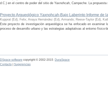
d.C.) en el centro de poder del sitio de Yaxnohcah, Campeche. La propuesta s
Proyecto Arqueológico Yaxnohcah-Bajo Laberinto Informe de 
Kupprat (Ed), Felix
;
Anaya Hernández (Ed), Armando
;
Reese-Taylor (Ed), Kat
Este proyecto de investigación arqueológica se ha enfocado en examinar la
proceso de desarrollo urbano y las estrategias adaptativas al entorno físico-bió
DSpace software
copyright © 2002-2015
DuraSpace
Contacto
|
Sugerencias