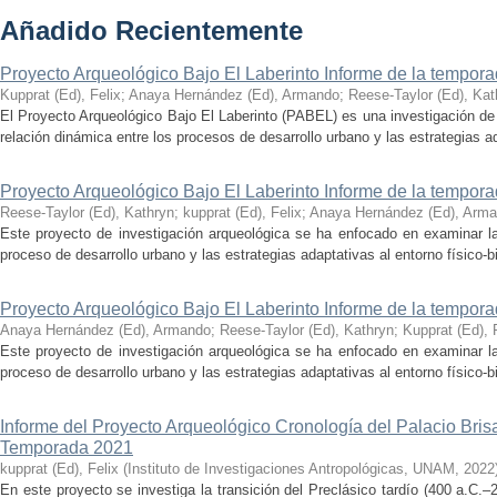
Añadido Recientemente
Proyecto Arqueológico Bajo El Laberinto Informe de la tempor
Kupprat (Ed), Felix
;
Anaya Hernández (Ed), Armando
;
Reese-Taylor (Ed), Kat
El Proyecto Arqueológico Bajo El Laberinto (PABEL) es una investigación de 
relación dinámica entre los procesos de desarrollo urbano y las estrategias ad
Proyecto Arqueológico Bajo El Laberinto Informe de la tempor
Reese-Taylor (Ed), Kathryn
;
kupprat (Ed), Felix
;
Anaya Hernández (Ed), Arm
Este proyecto de investigación arqueológica se ha enfocado en examinar la
proceso de desarrollo urbano y las estrategias adaptativas al entorno físico-bió
Proyecto Arqueológico Bajo El Laberinto Informe de la tempor
Anaya Hernández (Ed), Armando
;
Reese-Taylor (Ed), Kathryn
;
Kupprat (Ed), 
Este proyecto de investigación arqueológica se ha enfocado en examinar la
proceso de desarrollo urbano y las estrategias adaptativas al entorno físico-bió
Informe del Proyecto Arqueológico Cronología del Palacio Br
Temporada 2021
kupprat (Ed), Felix
(
Instituto de Investigaciones Antropológicas, UNAM
,
2022
En este proyecto se investiga la transición del Preclásico tardío (400 a.C.