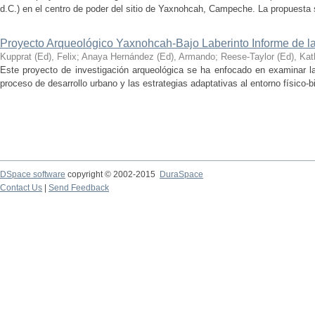
d.C.) en el centro de poder del sitio de Yaxnohcah, Campeche. La propuesta s
Proyecto Arqueológico Yaxnohcah-Bajo Laberinto Informe de 
Kupprat (Ed), Felix
;
Anaya Hernández (Ed), Armando
;
Reese-Taylor (Ed), Kat
Este proyecto de investigación arqueológica se ha enfocado en examinar la
proceso de desarrollo urbano y las estrategias adaptativas al entorno físico-bió
DSpace software
copyright © 2002-2015
DuraSpace
Contact Us
|
Send Feedback