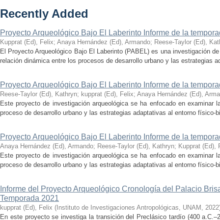
Recently Added
Proyecto Arqueológico Bajo El Laberinto Informe de la tempor
Kupprat (Ed), Felix
;
Anaya Hernández (Ed), Armando
;
Reese-Taylor (Ed), Kat
El Proyecto Arqueológico Bajo El Laberinto (PABEL) es una investigación de 
relación dinámica entre los procesos de desarrollo urbano y las estrategias ad
Proyecto Arqueológico Bajo El Laberinto Informe de la tempor
Reese-Taylor (Ed), Kathryn
;
kupprat (Ed), Felix
;
Anaya Hernández (Ed), Arm
Este proyecto de investigación arqueológica se ha enfocado en examinar la
proceso de desarrollo urbano y las estrategias adaptativas al entorno físico-bió
Proyecto Arqueológico Bajo El Laberinto Informe de la tempor
Anaya Hernández (Ed), Armando
;
Reese-Taylor (Ed), Kathryn
;
Kupprat (Ed), 
Este proyecto de investigación arqueológica se ha enfocado en examinar la
proceso de desarrollo urbano y las estrategias adaptativas al entorno físico-bió
Informe del Proyecto Arqueológico Cronología del Palacio Br
Temporada 2021
kupprat (Ed), Felix
(
Instituto de Investigaciones Antropológicas, UNAM
,
2022
En este proyecto se investiga la transición del Preclásico tardío (400 a.C.