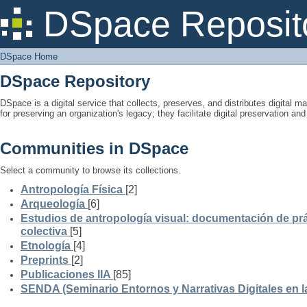
DSpace Home
DSpace Reposit
DSpace Home
DSpace Repository
DSpace is a digital service that collects, preserves, and distributes digital ma
for preserving an organization's legacy; they facilitate digital preservation a
Communities in DSpace
Select a community to browse its collections.
Antropología Física
[2]
Arqueología
[6]
Estudios de antropología visual: documentación de prá
colectiva
[5]
Etnología
[4]
Preprints
[2]
Publicaciones IIA
[85]
SENDA (Seminario Entornos y Narrativas Digitales en 