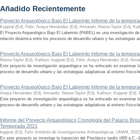
Añadido Recientemente
Proyecto Arqueológico Bajo El Laberinto Informe de la tempor
Kupprat (Ed), Felix
;
Anaya Hernández (Ed), Armando
;
Reese-Taylor (Ed), Kat
El Proyecto Arqueológico Bajo El Laberinto (PABEL) es una investigación de 
relación dinámica entre los procesos de desarrollo urbano y las estrategias ad
Proyecto Arqueológico Bajo El Laberinto Informe de la tempor
Reese-Taylor (Ed), Kathryn
;
kupprat (Ed), Felix
;
Anaya Hernández (Ed), Arm
Este proyecto de investigación arqueológica se ha enfocado en examinar la
proceso de desarrollo urbano y las estrategias adaptativas al entorno físico-bió
Proyecto Arqueológico Bajo El Laberinto Informe de la tempor
Anaya Hernández (Ed), Armando
;
Reese-Taylor (Ed), Kathryn
;
Kupprat (Ed), 
Este proyecto de investigación arqueológica se ha enfocado en examinar la
proceso de desarrollo urbano y las estrategias adaptativas al entorno físico-bió
Informe del Proyecto Arqueológico Cronología del Palacio Br
Temporada 2021
kupprat (Ed), Felix
(
Instituto de Investigaciones Antropológicas, UNAM
,
2022
En este proyecto se investiga la transición del Preclásico tardío (400 a.C.