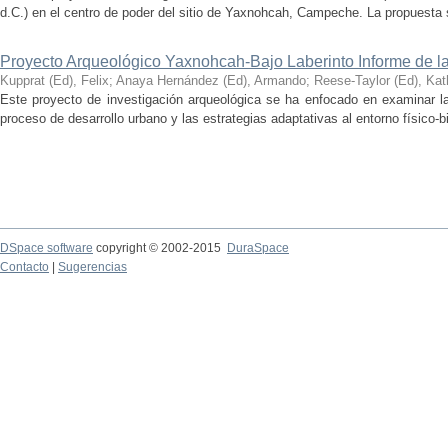
d.C.) en el centro de poder del sitio de Yaxnohcah, Campeche. La propuesta s
Proyecto Arqueológico Yaxnohcah-Bajo Laberinto Informe de 
Kupprat (Ed), Felix
;
Anaya Hernández (Ed), Armando
;
Reese-Taylor (Ed), Kat
Este proyecto de investigación arqueológica se ha enfocado en examinar la
proceso de desarrollo urbano y las estrategias adaptativas al entorno físico-bió
DSpace software
copyright © 2002-2015
DuraSpace
Contacto
|
Sugerencias