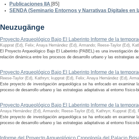
Publicaciones IIA
[85]
SENDA (Seminario Entornos y Narrativas Digitales en 
Neuzugänge
Proyecto Arqueológico Bajo El Laberinto Informe de la tempor
Kupprat (Ed), Felix
;
Anaya Hernández (Ed), Armando
;
Reese-Taylor (Ed), Kat
El Proyecto Arqueológico Bajo El Laberinto (PABEL) es una investigación de 
relación dinámica entre los procesos de desarrollo urbano y las estrategias ad
Proyecto Arqueológico Bajo El Laberinto Informe de la tempor
Reese-Taylor (Ed), Kathryn
;
kupprat (Ed), Felix
;
Anaya Hernández (Ed), Arm
Este proyecto de investigación arqueológica se ha enfocado en examinar la
proceso de desarrollo urbano y las estrategias adaptativas al entorno físico-bió
Proyecto Arqueológico Bajo El Laberinto Informe de la tempor
Anaya Hernández (Ed), Armando
;
Reese-Taylor (Ed), Kathryn
;
Kupprat (Ed), 
Este proyecto de investigación arqueológica se ha enfocado en examinar la
proceso de desarrollo urbano y las estrategias adaptativas al entorno físico-bió
Informe del Proyecto Arqueológico Cronología del Palacio Br