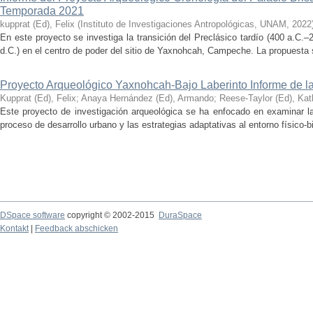
Temporada 2021
kupprat (Ed), Felix
(
Instituto de Investigaciones Antropológicas, UNAM
,
2022
En este proyecto se investiga la transición del Preclásico tardío (400 a.C.
d.C.) en el centro de poder del sitio de Yaxnohcah, Campeche. La propuesta s
Proyecto Arqueológico Yaxnohcah-Bajo Laberinto Informe de 
Kupprat (Ed), Felix
;
Anaya Hernández (Ed), Armando
;
Reese-Taylor (Ed), Kat
Este proyecto de investigación arqueológica se ha enfocado en examinar la
proceso de desarrollo urbano y las estrategias adaptativas al entorno físico-bió
DSpace software
copyright © 2002-2015
DuraSpace
Kontakt
|
Feedback abschicken