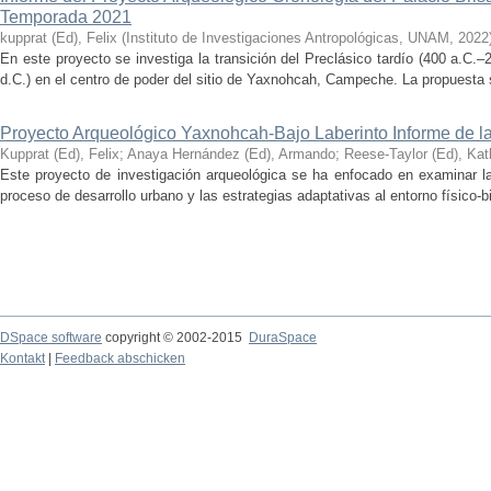
Temporada 2021
kupprat (Ed), Felix
(
Instituto de Investigaciones Antropológicas, UNAM
,
2022
En este proyecto se investiga la transición del Preclásico tardío (400 a.C.
d.C.) en el centro de poder del sitio de Yaxnohcah, Campeche. La propuesta s
Proyecto Arqueológico Yaxnohcah-Bajo Laberinto Informe de 
Kupprat (Ed), Felix
;
Anaya Hernández (Ed), Armando
;
Reese-Taylor (Ed), Kat
Este proyecto de investigación arqueológica se ha enfocado en examinar la
proceso de desarrollo urbano y las estrategias adaptativas al entorno físico-bió
DSpace software
copyright © 2002-2015
DuraSpace
Kontakt
|
Feedback abschicken