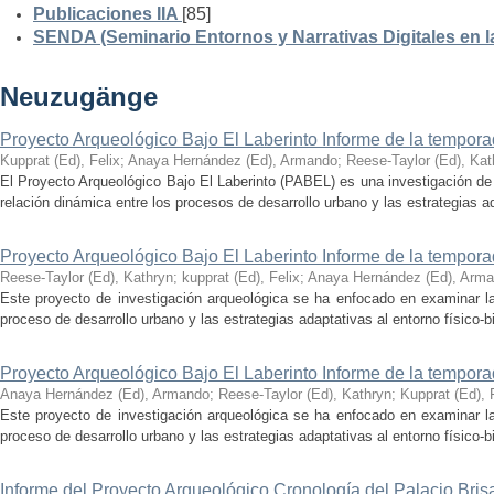
Publicaciones IIA
[85]
SENDA (Seminario Entornos y Narrativas Digitales en 
Neuzugänge
Proyecto Arqueológico Bajo El Laberinto Informe de la tempor
Kupprat (Ed), Felix
;
Anaya Hernández (Ed), Armando
;
Reese-Taylor (Ed), Kat
El Proyecto Arqueológico Bajo El Laberinto (PABEL) es una investigación de 
relación dinámica entre los procesos de desarrollo urbano y las estrategias ad
Proyecto Arqueológico Bajo El Laberinto Informe de la tempor
Reese-Taylor (Ed), Kathryn
;
kupprat (Ed), Felix
;
Anaya Hernández (Ed), Arm
Este proyecto de investigación arqueológica se ha enfocado en examinar la
proceso de desarrollo urbano y las estrategias adaptativas al entorno físico-bió
Proyecto Arqueológico Bajo El Laberinto Informe de la tempor
Anaya Hernández (Ed), Armando
;
Reese-Taylor (Ed), Kathryn
;
Kupprat (Ed), 
Este proyecto de investigación arqueológica se ha enfocado en examinar la
proceso de desarrollo urbano y las estrategias adaptativas al entorno físico-bió
Informe del Proyecto Arqueológico Cronología del Palacio Br