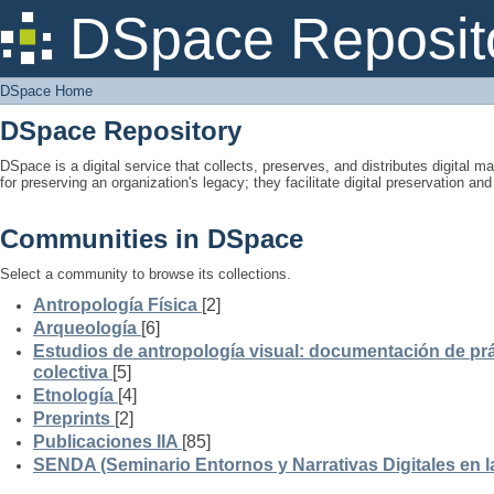
DSpace Home
DSpace Reposit
DSpace Home
DSpace Repository
DSpace is a digital service that collects, preserves, and distributes digital ma
for preserving an organization's legacy; they facilitate digital preservation a
Communities in DSpace
Select a community to browse its collections.
Antropología Física
[2]
Arqueología
[6]
Estudios de antropología visual: documentación de prá
colectiva
[5]
Etnología
[4]
Preprints
[2]
Publicaciones IIA
[85]
SENDA (Seminario Entornos y Narrativas Digitales en 