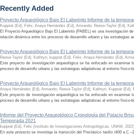
Recently Added
Proyecto Arqueológico Bajo El Laberinto Informe de la tempor
Kupprat (Ed), Felix
;
Anaya Hernández (Ed), Armando
;
Reese-Taylor (Ed), Kat
El Proyecto Arqueológico Bajo El Laberinto (PABEL) es una investigación de 
relación dinámica entre los procesos de desarrollo urbano y las estrategias ad
Proyecto Arqueológico Bajo El Laberinto Informe de la tempor
Reese-Taylor (Ed), Kathryn
;
kupprat (Ed), Felix
;
Anaya Hernández (Ed), Arm
Este proyecto de investigación arqueológica se ha enfocado en examinar la
proceso de desarrollo urbano y las estrategias adaptativas al entorno físico-bió
Proyecto Arqueológico Bajo El Laberinto Informe de la tempor
Anaya Hernández (Ed), Armando
;
Reese-Taylor (Ed), Kathryn
;
Kupprat (Ed), 
Este proyecto de investigación arqueológica se ha enfocado en examinar la
proceso de desarrollo urbano y las estrategias adaptativas al entorno físico-bió
Informe del Proyecto Arqueológico Cronología del Palacio Br
Temporada 2021
kupprat (Ed), Felix
(
Instituto de Investigaciones Antropológicas, UNAM
,
2022
En este proyecto se investiga la transición del Preclásico tardío (400 a.C.