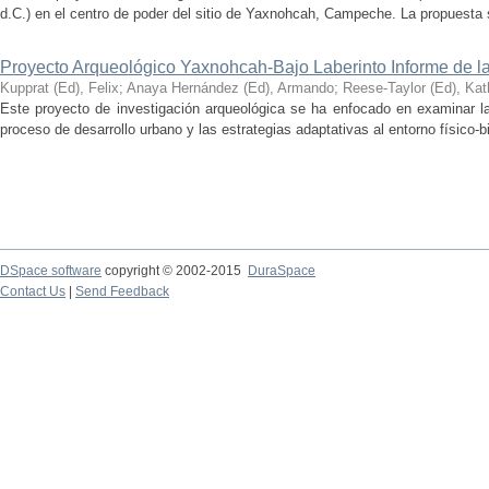
d.C.) en el centro de poder del sitio de Yaxnohcah, Campeche. La propuesta s
Proyecto Arqueológico Yaxnohcah-Bajo Laberinto Informe de 
Kupprat (Ed), Felix
;
Anaya Hernández (Ed), Armando
;
Reese-Taylor (Ed), Kat
Este proyecto de investigación arqueológica se ha enfocado en examinar la
proceso de desarrollo urbano y las estrategias adaptativas al entorno físico-bió
DSpace software
copyright © 2002-2015
DuraSpace
Contact Us
|
Send Feedback