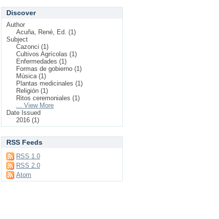
Discover
Author
Acuña, René, Ed. (1)
Subject
Cazonci (1)
Cultivos Agrícolas (1)
Enfermedades (1)
Formas de gobierno (1)
Música (1)
Plantas medicinales (1)
Religión (1)
Ritos ceremoniales (1)
... View More
Date Issued
2016 (1)
RSS Feeds
RSS 1.0
RSS 2.0
Atom