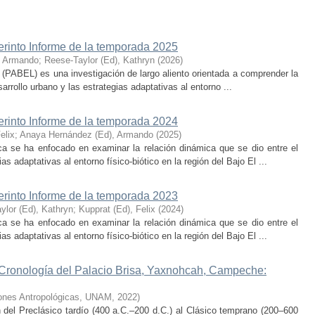
erinto Informe de la temporada 2025
, Armando
;
Reese-Taylor (Ed), Kathryn
(
2026
)
 (PABEL) es una investigación de largo aliento orientada a comprender la
rrollo urbano y las estrategias adaptativas al entorno ...
erinto Informe de la temporada 2024
elix
;
Anaya Hernández (Ed), Armando
(
2025
)
ca se ha enfocado en examinar la relación dinámica que se dio entre el
as adaptativas al entorno físico-biótico en la región del Bajo El ...
erinto Informe de la temporada 2023
ylor (Ed), Kathryn
;
Kupprat (Ed), Felix
(
2024
)
ca se ha enfocado en examinar la relación dinámica que se dio entre el
as adaptativas al entorno físico-biótico en la región del Bajo El ...
 Cronología del Palacio Brisa, Yaxnohcah, Campeche:
ciones Antropológicas, UNAM
,
2022
)
n del Preclásico tardío (400 a.C.–200 d.C.) al Clásico temprano (200–600