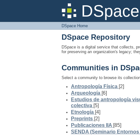
DSpace Home
DSpace 
DSpace Home
DSpace Repository
DSpace is a digital service that collects, pr
for preserving an organization's legacy; the
Communities in DSpa
Select a community to browse its collectio
Antropología Física
[2]
Arqueología
[6]
Estudios de antropología vis
colectiva
[5]
Etnología
[4]
Preprints
[2]
Publicaciones IIA
[85]
SENDA (Seminario Entornos y