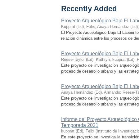
Recently Added
Proyecto Arqueológico Bajo El Lab
Kupprat (Ed), Felix
;
Anaya Hernández (Ed)
El Proyecto Arqueológico Bajo El Laberinto
relación dinámica entre los procesos de desa
Proyecto Arqueológico Bajo El Lab
Reese-Taylor (Ed), Kathryn
;
kupprat (Ed), F
Este proyecto de investigación arqueológi
proceso de desarrollo urbano y las estrategi
Proyecto Arqueológico Bajo El Lab
Anaya Hernández (Ed), Armando
;
Reese-Ta
Este proyecto de investigación arqueológi
proceso de desarrollo urbano y las estrategi
Informe del Proyecto Arqueológico
Temporada 2021
kupprat (Ed), Felix
(
Instituto de Investiga
En este proyecto se investiga la transició