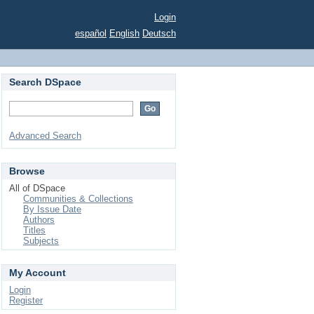
Login
español
English
Deutsch
Search DSpace
Advanced Search
Browse
All of DSpace
Communities & Collections
By Issue Date
Authors
Titles
Subjects
My Account
Login
Register