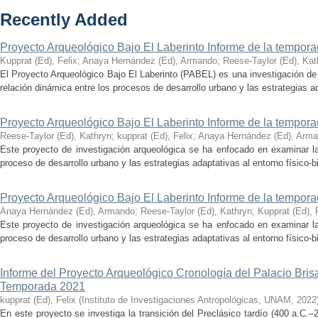
Recently Added
Proyecto Arqueológico Bajo El Laberinto Informe de la tempor
Kupprat (Ed), Felix
;
Anaya Hernández (Ed), Armando
;
Reese-Taylor (Ed), Kat
El Proyecto Arqueológico Bajo El Laberinto (PABEL) es una investigación de 
relación dinámica entre los procesos de desarrollo urbano y las estrategias ad
Proyecto Arqueológico Bajo El Laberinto Informe de la tempor
Reese-Taylor (Ed), Kathryn
;
kupprat (Ed), Felix
;
Anaya Hernández (Ed), Arm
Este proyecto de investigación arqueológica se ha enfocado en examinar la
proceso de desarrollo urbano y las estrategias adaptativas al entorno físico-bió
Proyecto Arqueológico Bajo El Laberinto Informe de la tempor
Anaya Hernández (Ed), Armando
;
Reese-Taylor (Ed), Kathryn
;
Kupprat (Ed), 
Este proyecto de investigación arqueológica se ha enfocado en examinar la
proceso de desarrollo urbano y las estrategias adaptativas al entorno físico-bió
Informe del Proyecto Arqueológico Cronología del Palacio Br
Temporada 2021
kupprat (Ed), Felix
(
Instituto de Investigaciones Antropológicas, UNAM
,
2022
En este proyecto se investiga la transición del Preclásico tardío (400 a.C.