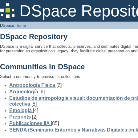
DSpace Home
DSpace Reposit
DSpace Home
DSpace Repository
DSpace is a digital service that collects, preserves, and distributes digital ma
for preserving an organization's legacy; they facilitate digital preservation a
Communities in DSpace
Select a community to browse its collections.
Antropología Física
[2]
Arqueología
[6]
Estudios de antropología visual: documentación de prá
colectiva
[5]
Etnología
[4]
Preprints
[2]
Publicaciones IIA
[85]
SENDA (Seminario Entornos y Narrativas Digitales en 