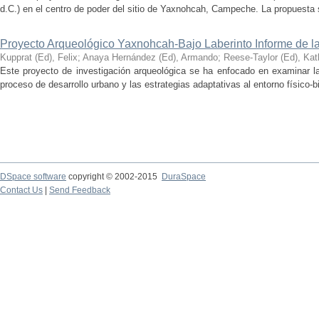
d.C.) en el centro de poder del sitio de Yaxnohcah, Campeche. La propuesta s
Proyecto Arqueológico Yaxnohcah-Bajo Laberinto Informe de 
Kupprat (Ed), Felix
;
Anaya Hernández (Ed), Armando
;
Reese-Taylor (Ed), Kat
Este proyecto de investigación arqueológica se ha enfocado en examinar la
proceso de desarrollo urbano y las estrategias adaptativas al entorno físico-bió
DSpace software
copyright © 2002-2015
DuraSpace
Contact Us
|
Send Feedback