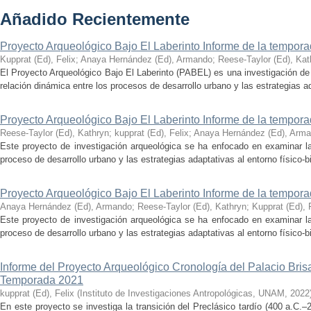
Añadido Recientemente
Proyecto Arqueológico Bajo El Laberinto Informe de la tempor
Kupprat (Ed), Felix
;
Anaya Hernández (Ed), Armando
;
Reese-Taylor (Ed), Kat
El Proyecto Arqueológico Bajo El Laberinto (PABEL) es una investigación de 
relación dinámica entre los procesos de desarrollo urbano y las estrategias ad
Proyecto Arqueológico Bajo El Laberinto Informe de la tempor
Reese-Taylor (Ed), Kathryn
;
kupprat (Ed), Felix
;
Anaya Hernández (Ed), Arm
Este proyecto de investigación arqueológica se ha enfocado en examinar la
proceso de desarrollo urbano y las estrategias adaptativas al entorno físico-bió
Proyecto Arqueológico Bajo El Laberinto Informe de la tempor
Anaya Hernández (Ed), Armando
;
Reese-Taylor (Ed), Kathryn
;
Kupprat (Ed), 
Este proyecto de investigación arqueológica se ha enfocado en examinar la
proceso de desarrollo urbano y las estrategias adaptativas al entorno físico-bió
Informe del Proyecto Arqueológico Cronología del Palacio Br
Temporada 2021
kupprat (Ed), Felix
(
Instituto de Investigaciones Antropológicas, UNAM
,
2022
En este proyecto se investiga la transición del Preclásico tardío (400 a.C.