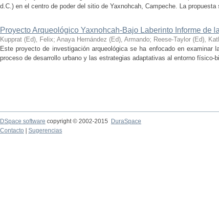
d.C.) en el centro de poder del sitio de Yaxnohcah, Campeche. La propuesta s
Proyecto Arqueológico Yaxnohcah-Bajo Laberinto Informe de 
Kupprat (Ed), Felix
;
Anaya Hernández (Ed), Armando
;
Reese-Taylor (Ed), Kat
Este proyecto de investigación arqueológica se ha enfocado en examinar la
proceso de desarrollo urbano y las estrategias adaptativas al entorno físico-bió
DSpace software
copyright © 2002-2015
DuraSpace
Contacto
|
Sugerencias