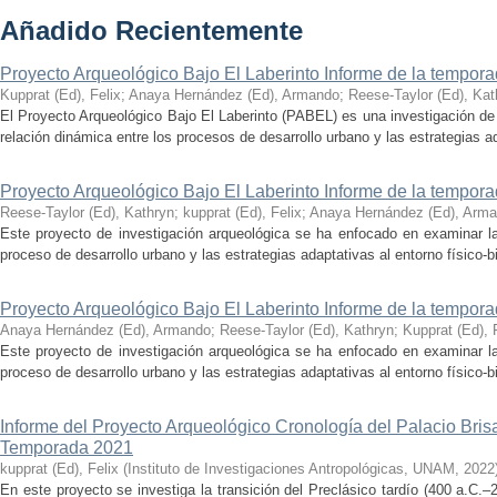
Añadido Recientemente
Proyecto Arqueológico Bajo El Laberinto Informe de la tempor
Kupprat (Ed), Felix
;
Anaya Hernández (Ed), Armando
;
Reese-Taylor (Ed), Kat
El Proyecto Arqueológico Bajo El Laberinto (PABEL) es una investigación de 
relación dinámica entre los procesos de desarrollo urbano y las estrategias ad
Proyecto Arqueológico Bajo El Laberinto Informe de la tempor
Reese-Taylor (Ed), Kathryn
;
kupprat (Ed), Felix
;
Anaya Hernández (Ed), Arm
Este proyecto de investigación arqueológica se ha enfocado en examinar la
proceso de desarrollo urbano y las estrategias adaptativas al entorno físico-bió
Proyecto Arqueológico Bajo El Laberinto Informe de la tempor
Anaya Hernández (Ed), Armando
;
Reese-Taylor (Ed), Kathryn
;
Kupprat (Ed), 
Este proyecto de investigación arqueológica se ha enfocado en examinar la
proceso de desarrollo urbano y las estrategias adaptativas al entorno físico-bió
Informe del Proyecto Arqueológico Cronología del Palacio Br
Temporada 2021
kupprat (Ed), Felix
(
Instituto de Investigaciones Antropológicas, UNAM
,
2022
En este proyecto se investiga la transición del Preclásico tardío (400 a.C.