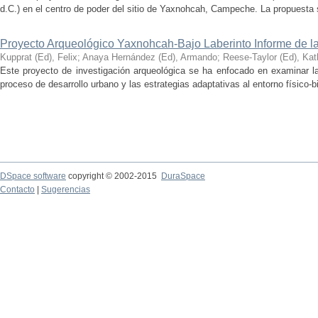
d.C.) en el centro de poder del sitio de Yaxnohcah, Campeche. La propuesta s
Proyecto Arqueológico Yaxnohcah-Bajo Laberinto Informe de 
Kupprat (Ed), Felix
;
Anaya Hernández (Ed), Armando
;
Reese-Taylor (Ed), Kat
Este proyecto de investigación arqueológica se ha enfocado en examinar la
proceso de desarrollo urbano y las estrategias adaptativas al entorno físico-bió
DSpace software
copyright © 2002-2015
DuraSpace
Contacto
|
Sugerencias