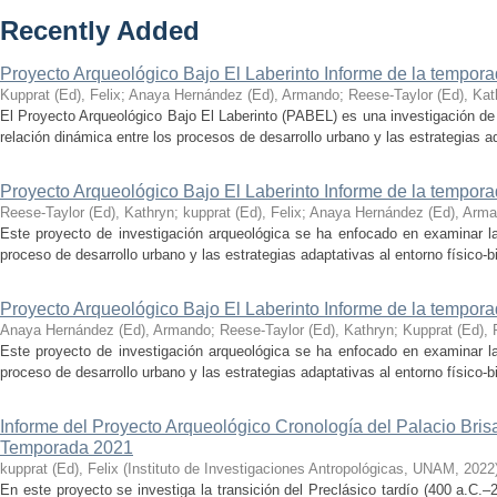
Recently Added
Proyecto Arqueológico Bajo El Laberinto Informe de la tempor
Kupprat (Ed), Felix
;
Anaya Hernández (Ed), Armando
;
Reese-Taylor (Ed), Kat
El Proyecto Arqueológico Bajo El Laberinto (PABEL) es una investigación de 
relación dinámica entre los procesos de desarrollo urbano y las estrategias ad
Proyecto Arqueológico Bajo El Laberinto Informe de la tempor
Reese-Taylor (Ed), Kathryn
;
kupprat (Ed), Felix
;
Anaya Hernández (Ed), Arm
Este proyecto de investigación arqueológica se ha enfocado en examinar la
proceso de desarrollo urbano y las estrategias adaptativas al entorno físico-bió
Proyecto Arqueológico Bajo El Laberinto Informe de la tempor
Anaya Hernández (Ed), Armando
;
Reese-Taylor (Ed), Kathryn
;
Kupprat (Ed), 
Este proyecto de investigación arqueológica se ha enfocado en examinar la
proceso de desarrollo urbano y las estrategias adaptativas al entorno físico-bió
Informe del Proyecto Arqueológico Cronología del Palacio Br
Temporada 2021
kupprat (Ed), Felix
(
Instituto de Investigaciones Antropológicas, UNAM
,
2022
En este proyecto se investiga la transición del Preclásico tardío (400 a.C.