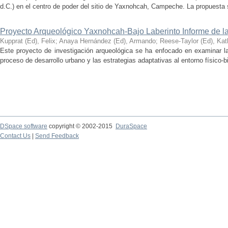
d.C.) en el centro de poder del sitio de Yaxnohcah, Campeche. La propuesta s
Proyecto Arqueológico Yaxnohcah-Bajo Laberinto Informe de 
Kupprat (Ed), Felix
;
Anaya Hernández (Ed), Armando
;
Reese-Taylor (Ed), Kat
Este proyecto de investigación arqueológica se ha enfocado en examinar la
proceso de desarrollo urbano y las estrategias adaptativas al entorno físico-bió
DSpace software
copyright © 2002-2015
DuraSpace
Contact Us
|
Send Feedback