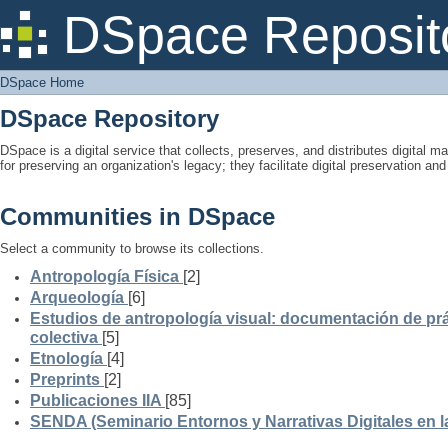
DSpace Home
DSpace Reposit
DSpace Home
DSpace Repository
DSpace is a digital service that collects, preserves, and distributes digital ma
for preserving an organization's legacy; they facilitate digital preservation a
Communities in DSpace
Select a community to browse its collections.
Antropología Física
[2]
Arqueología
[6]
Estudios de antropología visual: documentación de prá
colectiva
[5]
Etnología
[4]
Preprints
[2]
Publicaciones IIA
[85]
SENDA (Seminario Entornos y Narrativas Digitales en 