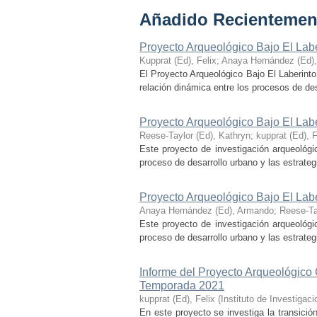
Añadido Recientemen
Proyecto Arqueológico Bajo El Lab
Kupprat (Ed), Felix
;
Anaya Hernández (Ed)
El Proyecto Arqueológico Bajo El Laberinto
relación dinámica entre los procesos de desa
Proyecto Arqueológico Bajo El Lab
Reese-Taylor (Ed), Kathryn
;
kupprat (Ed), F
Este proyecto de investigación arqueológi
proceso de desarrollo urbano y las estrategi
Proyecto Arqueológico Bajo El Lab
Anaya Hernández (Ed), Armando
;
Reese-Ta
Este proyecto de investigación arqueológi
proceso de desarrollo urbano y las estrategi
Informe del Proyecto Arqueológico
Temporada 2021
kupprat (Ed), Felix
(
Instituto de Investiga
En este proyecto se investiga la transició