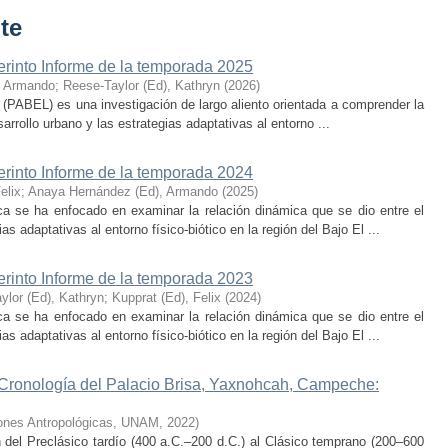
te
erinto Informe de la temporada 2025
, Armando
;
Reese-Taylor (Ed), Kathryn
(
2026
)
 (PABEL) es una investigación de largo aliento orientada a comprender la
rrollo urbano y las estrategias adaptativas al entorno ...
erinto Informe de la temporada 2024
elix
;
Anaya Hernández (Ed), Armando
(
2025
)
ca se ha enfocado en examinar la relación dinámica que se dio entre el
as adaptativas al entorno físico-biótico en la región del Bajo El ...
erinto Informe de la temporada 2023
ylor (Ed), Kathryn
;
Kupprat (Ed), Felix
(
2024
)
ca se ha enfocado en examinar la relación dinámica que se dio entre el
as adaptativas al entorno físico-biótico en la región del Bajo El ...
 Cronología del Palacio Brisa, Yaxnohcah, Campeche:
ciones Antropológicas, UNAM
,
2022
)
n del Preclásico tardío (400 a.C.–200 d.C.) al Clásico temprano (200–600