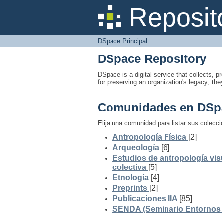
DSpace Principal
Reposit
DSpace Principal
DSpace Repository
DSpace is a digital service that collects, pr
for preserving an organization's legacy; the
Comunidades en DSp
Elija una comunidad para listar sus colecc
Antropología Física
[2]
Arqueología
[6]
Estudios de antropología vis
colectiva
[5]
Etnología
[4]
Preprints
[2]
Publicaciones IIA
[85]
SENDA (Seminario Entornos y