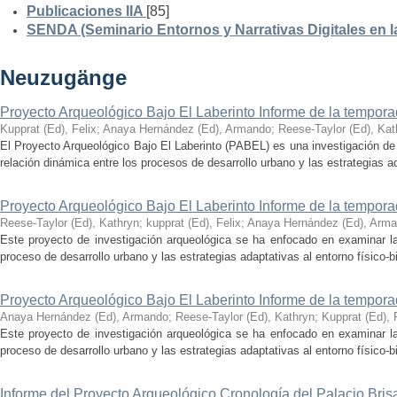
Publicaciones IIA
[85]
SENDA (Seminario Entornos y Narrativas Digitales en 
Neuzugänge
Proyecto Arqueológico Bajo El Laberinto Informe de la tempor
Kupprat (Ed), Felix
;
Anaya Hernández (Ed), Armando
;
Reese-Taylor (Ed), Kat
El Proyecto Arqueológico Bajo El Laberinto (PABEL) es una investigación de 
relación dinámica entre los procesos de desarrollo urbano y las estrategias ad
Proyecto Arqueológico Bajo El Laberinto Informe de la tempor
Reese-Taylor (Ed), Kathryn
;
kupprat (Ed), Felix
;
Anaya Hernández (Ed), Arm
Este proyecto de investigación arqueológica se ha enfocado en examinar la
proceso de desarrollo urbano y las estrategias adaptativas al entorno físico-bió
Proyecto Arqueológico Bajo El Laberinto Informe de la tempor
Anaya Hernández (Ed), Armando
;
Reese-Taylor (Ed), Kathryn
;
Kupprat (Ed), 
Este proyecto de investigación arqueológica se ha enfocado en examinar la
proceso de desarrollo urbano y las estrategias adaptativas al entorno físico-bió
Informe del Proyecto Arqueológico Cronología del Palacio Br