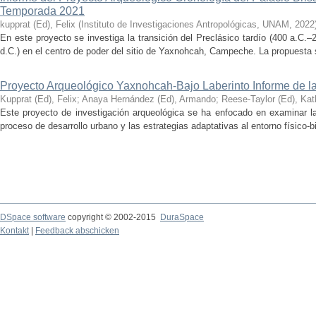
Temporada 2021
kupprat (Ed), Felix
(
Instituto de Investigaciones Antropológicas, UNAM
,
2022
En este proyecto se investiga la transición del Preclásico tardío (400 a.C.
d.C.) en el centro de poder del sitio de Yaxnohcah, Campeche. La propuesta s
Proyecto Arqueológico Yaxnohcah-Bajo Laberinto Informe de 
Kupprat (Ed), Felix
;
Anaya Hernández (Ed), Armando
;
Reese-Taylor (Ed), Kat
Este proyecto de investigación arqueológica se ha enfocado en examinar la
proceso de desarrollo urbano y las estrategias adaptativas al entorno físico-bió
DSpace software
copyright © 2002-2015
DuraSpace
Kontakt
|
Feedback abschicken