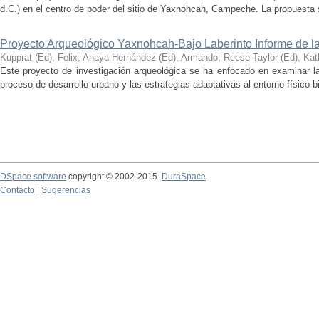
d.C.) en el centro de poder del sitio de Yaxnohcah, Campeche. La propuesta s
Proyecto Arqueológico Yaxnohcah-Bajo Laberinto Informe de 
Kupprat (Ed), Felix
;
Anaya Hernández (Ed), Armando
;
Reese-Taylor (Ed), Kat
Este proyecto de investigación arqueológica se ha enfocado en examinar la
proceso de desarrollo urbano y las estrategias adaptativas al entorno físico-bió
DSpace software
copyright © 2002-2015
DuraSpace
Contacto
|
Sugerencias