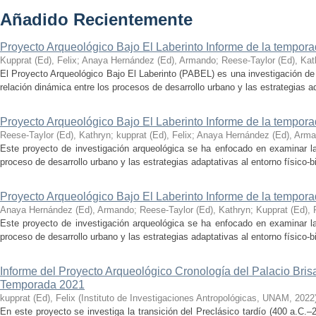
Añadido Recientemente
Proyecto Arqueológico Bajo El Laberinto Informe de la tempor
Kupprat (Ed), Felix
;
Anaya Hernández (Ed), Armando
;
Reese-Taylor (Ed), Kat
El Proyecto Arqueológico Bajo El Laberinto (PABEL) es una investigación de 
relación dinámica entre los procesos de desarrollo urbano y las estrategias ad
Proyecto Arqueológico Bajo El Laberinto Informe de la tempor
Reese-Taylor (Ed), Kathryn
;
kupprat (Ed), Felix
;
Anaya Hernández (Ed), Arm
Este proyecto de investigación arqueológica se ha enfocado en examinar la
proceso de desarrollo urbano y las estrategias adaptativas al entorno físico-bió
Proyecto Arqueológico Bajo El Laberinto Informe de la tempor
Anaya Hernández (Ed), Armando
;
Reese-Taylor (Ed), Kathryn
;
Kupprat (Ed), 
Este proyecto de investigación arqueológica se ha enfocado en examinar la
proceso de desarrollo urbano y las estrategias adaptativas al entorno físico-bió
Informe del Proyecto Arqueológico Cronología del Palacio Br
Temporada 2021
kupprat (Ed), Felix
(
Instituto de Investigaciones Antropológicas, UNAM
,
2022
En este proyecto se investiga la transición del Preclásico tardío (400 a.C.