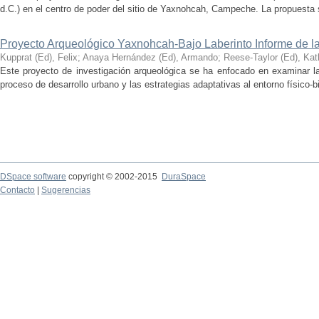
d.C.) en el centro de poder del sitio de Yaxnohcah, Campeche. La propuesta s
Proyecto Arqueológico Yaxnohcah-Bajo Laberinto Informe de 
Kupprat (Ed), Felix
;
Anaya Hernández (Ed), Armando
;
Reese-Taylor (Ed), Kat
Este proyecto de investigación arqueológica se ha enfocado en examinar la
proceso de desarrollo urbano y las estrategias adaptativas al entorno físico-bió
DSpace software
copyright © 2002-2015
DuraSpace
Contacto
|
Sugerencias