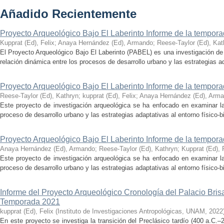
Añadido Recientemente
Proyecto Arqueológico Bajo El Laberinto Informe de la tempor
Kupprat (Ed), Felix
;
Anaya Hernández (Ed), Armando
;
Reese-Taylor (Ed), Kat
El Proyecto Arqueológico Bajo El Laberinto (PABEL) es una investigación de 
relación dinámica entre los procesos de desarrollo urbano y las estrategias ad
Proyecto Arqueológico Bajo El Laberinto Informe de la tempor
Reese-Taylor (Ed), Kathryn
;
kupprat (Ed), Felix
;
Anaya Hernández (Ed), Arm
Este proyecto de investigación arqueológica se ha enfocado en examinar la
proceso de desarrollo urbano y las estrategias adaptativas al entorno físico-bió
Proyecto Arqueológico Bajo El Laberinto Informe de la tempor
Anaya Hernández (Ed), Armando
;
Reese-Taylor (Ed), Kathryn
;
Kupprat (Ed), 
Este proyecto de investigación arqueológica se ha enfocado en examinar la
proceso de desarrollo urbano y las estrategias adaptativas al entorno físico-bió
Informe del Proyecto Arqueológico Cronología del Palacio Br
Temporada 2021
kupprat (Ed), Felix
(
Instituto de Investigaciones Antropológicas, UNAM
,
2022
En este proyecto se investiga la transición del Preclásico tardío (400 a.C.