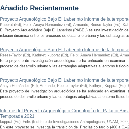
Añadido Recientemente
Proyecto Arqueológico Bajo El Laberinto Informe de la tempor
Kupprat (Ed), Felix
;
Anaya Hernández (Ed), Armando
;
Reese-Taylor (Ed), Kat
El Proyecto Arqueológico Bajo El Laberinto (PABEL) es una investigación de 
relación dinámica entre los procesos de desarrollo urbano y las estrategias ad
Proyecto Arqueológico Bajo El Laberinto Informe de la tempor
Reese-Taylor (Ed), Kathryn
;
kupprat (Ed), Felix
;
Anaya Hernández (Ed), Arm
Este proyecto de investigación arqueológica se ha enfocado en examinar la
proceso de desarrollo urbano y las estrategias adaptativas al entorno físico-bió
Proyecto Arqueológico Bajo El Laberinto Informe de la tempor
Anaya Hernández (Ed), Armando
;
Reese-Taylor (Ed), Kathryn
;
Kupprat (Ed), 
Este proyecto de investigación arqueológica se ha enfocado en examinar la
proceso de desarrollo urbano y las estrategias adaptativas al entorno físico-bió
Informe del Proyecto Arqueológico Cronología del Palacio Br
Temporada 2021
kupprat (Ed), Felix
(
Instituto de Investigaciones Antropológicas, UNAM
,
2022
En este proyecto se investiga la transición del Preclásico tardío (400 a.C.