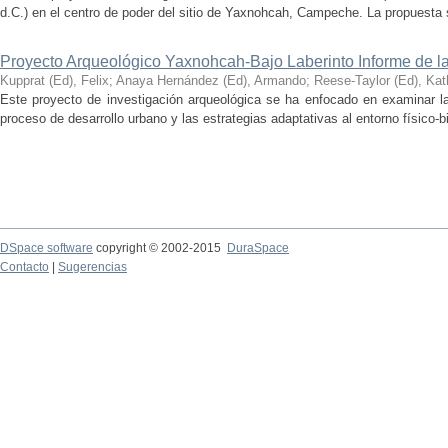
d.C.) en el centro de poder del sitio de Yaxnohcah, Campeche. La propuesta s
Proyecto Arqueológico Yaxnohcah-Bajo Laberinto Informe de 
Kupprat (Ed), Felix
;
Anaya Hernández (Ed), Armando
;
Reese-Taylor (Ed), Kat
Este proyecto de investigación arqueológica se ha enfocado en examinar la
proceso de desarrollo urbano y las estrategias adaptativas al entorno físico-bió
DSpace software
copyright © 2002-2015
DuraSpace
Contacto
|
Sugerencias