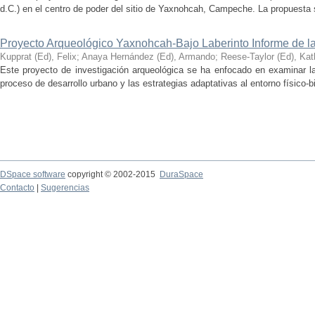
d.C.) en el centro de poder del sitio de Yaxnohcah, Campeche. La propuesta s
Proyecto Arqueológico Yaxnohcah-Bajo Laberinto Informe de 
Kupprat (Ed), Felix
;
Anaya Hernández (Ed), Armando
;
Reese-Taylor (Ed), Kat
Este proyecto de investigación arqueológica se ha enfocado en examinar la
proceso de desarrollo urbano y las estrategias adaptativas al entorno físico-bió
DSpace software
copyright © 2002-2015
DuraSpace
Contacto
|
Sugerencias