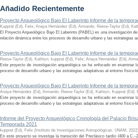
Añadido Recientemente
Proyecto Arqueológico Bajo El Laberinto Informe de la tempor
Kupprat (Ed), Felix
;
Anaya Hernández (Ed), Armando
;
Reese-Taylor (Ed), Kat
El Proyecto Arqueológico Bajo El Laberinto (PABEL) es una investigación de 
relación dinámica entre los procesos de desarrollo urbano y las estrategias ad
Proyecto Arqueológico Bajo El Laberinto Informe de la tempor
Reese-Taylor (Ed), Kathryn
;
kupprat (Ed), Felix
;
Anaya Hernández (Ed), Arm
Este proyecto de investigación arqueológica se ha enfocado en examinar la
proceso de desarrollo urbano y las estrategias adaptativas al entorno físico-bió
Proyecto Arqueológico Bajo El Laberinto Informe de la tempor
Anaya Hernández (Ed), Armando
;
Reese-Taylor (Ed), Kathryn
;
Kupprat (Ed), 
Este proyecto de investigación arqueológica se ha enfocado en examinar la
proceso de desarrollo urbano y las estrategias adaptativas al entorno físico-bió
Informe del Proyecto Arqueológico Cronología del Palacio Br
Temporada 2021
kupprat (Ed), Felix
(
Instituto de Investigaciones Antropológicas, UNAM
,
2022
En este proyecto se investiga la transición del Preclásico tardío (400 a.C.