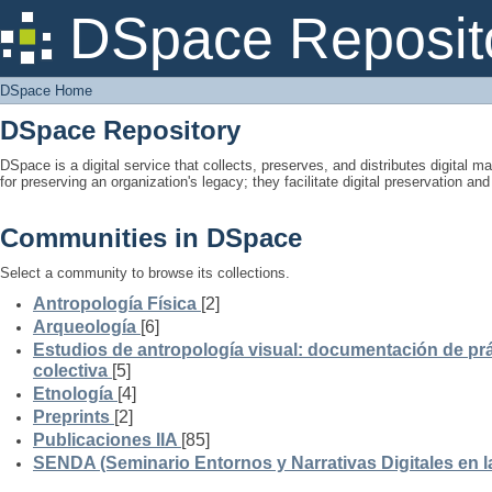
DSpace Home
DSpace Reposit
DSpace Home
DSpace Repository
DSpace is a digital service that collects, preserves, and distributes digital ma
for preserving an organization's legacy; they facilitate digital preservation a
Communities in DSpace
Select a community to browse its collections.
Antropología Física
[2]
Arqueología
[6]
Estudios de antropología visual: documentación de prá
colectiva
[5]
Etnología
[4]
Preprints
[2]
Publicaciones IIA
[85]
SENDA (Seminario Entornos y Narrativas Digitales en 