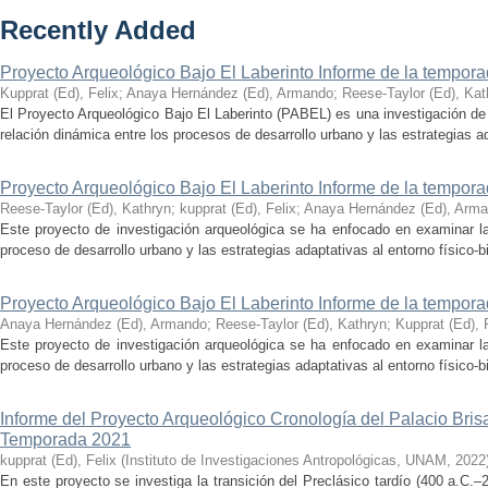
Recently Added
Proyecto Arqueológico Bajo El Laberinto Informe de la tempor
Kupprat (Ed), Felix
;
Anaya Hernández (Ed), Armando
;
Reese-Taylor (Ed), Kat
El Proyecto Arqueológico Bajo El Laberinto (PABEL) es una investigación de 
relación dinámica entre los procesos de desarrollo urbano y las estrategias ad
Proyecto Arqueológico Bajo El Laberinto Informe de la tempor
Reese-Taylor (Ed), Kathryn
;
kupprat (Ed), Felix
;
Anaya Hernández (Ed), Arm
Este proyecto de investigación arqueológica se ha enfocado en examinar la
proceso de desarrollo urbano y las estrategias adaptativas al entorno físico-bió
Proyecto Arqueológico Bajo El Laberinto Informe de la tempor
Anaya Hernández (Ed), Armando
;
Reese-Taylor (Ed), Kathryn
;
Kupprat (Ed), 
Este proyecto de investigación arqueológica se ha enfocado en examinar la
proceso de desarrollo urbano y las estrategias adaptativas al entorno físico-bió
Informe del Proyecto Arqueológico Cronología del Palacio Br
Temporada 2021
kupprat (Ed), Felix
(
Instituto de Investigaciones Antropológicas, UNAM
,
2022
En este proyecto se investiga la transición del Preclásico tardío (400 a.C.