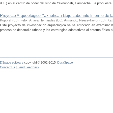
d.C.) en el centro de poder del sitio de Yaxnohcah, Campeche. La propuesta s
Proyecto Arqueológico Yaxnohcah-Bajo Laberinto Informe de 
Kupprat (Ed), Felix
;
Anaya Hernández (Ed), Armando
;
Reese-Taylor (Ed), Kat
Este proyecto de investigación arqueológica se ha enfocado en examinar la
proceso de desarrollo urbano y las estrategias adaptativas al entorno físico-bió
DSpace software
copyright © 2002-2015
DuraSpace
Contact Us
|
Send Feedback