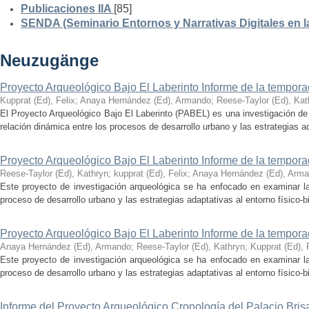
Publicaciones IIA
[85]
SENDA (Seminario Entornos y Narrativas Digitales en 
Neuzugänge
Proyecto Arqueológico Bajo El Laberinto Informe de la tempor
Kupprat (Ed), Felix
;
Anaya Hernández (Ed), Armando
;
Reese-Taylor (Ed), Kat
El Proyecto Arqueológico Bajo El Laberinto (PABEL) es una investigación de 
relación dinámica entre los procesos de desarrollo urbano y las estrategias ad
Proyecto Arqueológico Bajo El Laberinto Informe de la tempor
Reese-Taylor (Ed), Kathryn
;
kupprat (Ed), Felix
;
Anaya Hernández (Ed), Arm
Este proyecto de investigación arqueológica se ha enfocado en examinar la
proceso de desarrollo urbano y las estrategias adaptativas al entorno físico-bió
Proyecto Arqueológico Bajo El Laberinto Informe de la tempor
Anaya Hernández (Ed), Armando
;
Reese-Taylor (Ed), Kathryn
;
Kupprat (Ed), 
Este proyecto de investigación arqueológica se ha enfocado en examinar la
proceso de desarrollo urbano y las estrategias adaptativas al entorno físico-bió
Informe del Proyecto Arqueológico Cronología del Palacio Br