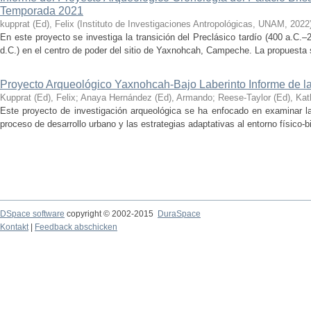
Temporada 2021
kupprat (Ed), Felix
(
Instituto de Investigaciones Antropológicas, UNAM
,
2022
En este proyecto se investiga la transición del Preclásico tardío (400 a.C.
d.C.) en el centro de poder del sitio de Yaxnohcah, Campeche. La propuesta s
Proyecto Arqueológico Yaxnohcah-Bajo Laberinto Informe de 
Kupprat (Ed), Felix
;
Anaya Hernández (Ed), Armando
;
Reese-Taylor (Ed), Kat
Este proyecto de investigación arqueológica se ha enfocado en examinar la
proceso de desarrollo urbano y las estrategias adaptativas al entorno físico-bió
DSpace software
copyright © 2002-2015
DuraSpace
Kontakt
|
Feedback abschicken