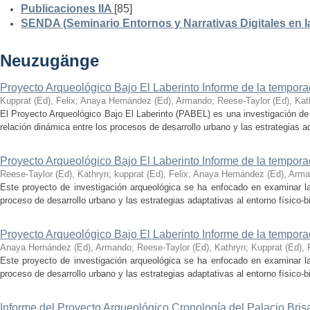
Publicaciones IIA
[85]
SENDA (Seminario Entornos y Narrativas Digitales en 
Neuzugänge
Proyecto Arqueológico Bajo El Laberinto Informe de la tempor
Kupprat (Ed), Felix
;
Anaya Hernández (Ed), Armando
;
Reese-Taylor (Ed), Kat
El Proyecto Arqueológico Bajo El Laberinto (PABEL) es una investigación de 
relación dinámica entre los procesos de desarrollo urbano y las estrategias ad
Proyecto Arqueológico Bajo El Laberinto Informe de la tempor
Reese-Taylor (Ed), Kathryn
;
kupprat (Ed), Felix
;
Anaya Hernández (Ed), Arm
Este proyecto de investigación arqueológica se ha enfocado en examinar la
proceso de desarrollo urbano y las estrategias adaptativas al entorno físico-bió
Proyecto Arqueológico Bajo El Laberinto Informe de la tempor
Anaya Hernández (Ed), Armando
;
Reese-Taylor (Ed), Kathryn
;
Kupprat (Ed), 
Este proyecto de investigación arqueológica se ha enfocado en examinar la
proceso de desarrollo urbano y las estrategias adaptativas al entorno físico-bió
Informe del Proyecto Arqueológico Cronología del Palacio Br