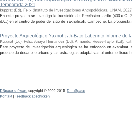
Temporada 2021
kupprat (Ed), Felix
(
Instituto de Investigaciones Antropológicas, UNAM
,
2022
En este proyecto se investiga la transición del Preclásico tardío (400 a.C.
d.C.) en el centro de poder del sitio de Yaxnohcah, Campeche. La propuesta s
Proyecto Arqueológico Yaxnohcah-Bajo Laberinto Informe de 
Kupprat (Ed), Felix
;
Anaya Hernández (Ed), Armando
;
Reese-Taylor (Ed), Kat
Este proyecto de investigación arqueológica se ha enfocado en examinar la
proceso de desarrollo urbano y las estrategias adaptativas al entorno físico-bió
DSpace software
copyright © 2002-2015
DuraSpace
Kontakt
|
Feedback abschicken