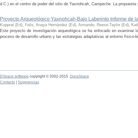
d.C.) en el centro de poder del sitio de Yaxnohcah, Campeche. La propuesta s
Proyecto Arqueológico Yaxnohcah-Bajo Laberinto Informe de 
Kupprat (Ed), Felix
;
Anaya Hernández (Ed), Armando
;
Reese-Taylor (Ed), Kat
Este proyecto de investigación arqueológica se ha enfocado en examinar la
proceso de desarrollo urbano y las estrategias adaptativas al entorno físico-bió
DSpace software
copyright © 2002-2015
DuraSpace
Contacto
|
Sugerencias