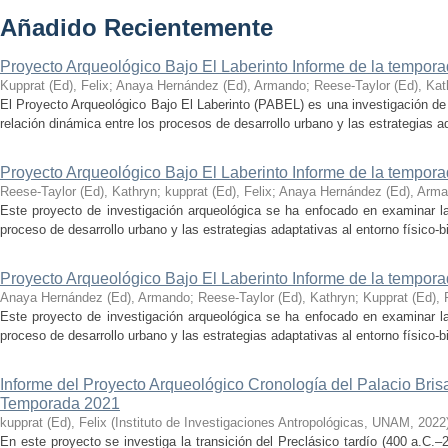
Añadido Recientemente
Proyecto Arqueológico Bajo El Laberinto Informe de la tempor
Kupprat (Ed), Felix
;
Anaya Hernández (Ed), Armando
;
Reese-Taylor (Ed), Kat
El Proyecto Arqueológico Bajo El Laberinto (PABEL) es una investigación de 
relación dinámica entre los procesos de desarrollo urbano y las estrategias ad
Proyecto Arqueológico Bajo El Laberinto Informe de la tempor
Reese-Taylor (Ed), Kathryn
;
kupprat (Ed), Felix
;
Anaya Hernández (Ed), Arm
Este proyecto de investigación arqueológica se ha enfocado en examinar la
proceso de desarrollo urbano y las estrategias adaptativas al entorno físico-bió
Proyecto Arqueológico Bajo El Laberinto Informe de la tempor
Anaya Hernández (Ed), Armando
;
Reese-Taylor (Ed), Kathryn
;
Kupprat (Ed), 
Este proyecto de investigación arqueológica se ha enfocado en examinar la
proceso de desarrollo urbano y las estrategias adaptativas al entorno físico-bió
Informe del Proyecto Arqueológico Cronología del Palacio Br
Temporada 2021
kupprat (Ed), Felix
(
Instituto de Investigaciones Antropológicas, UNAM
,
2022
En este proyecto se investiga la transición del Preclásico tardío (400 a.C.