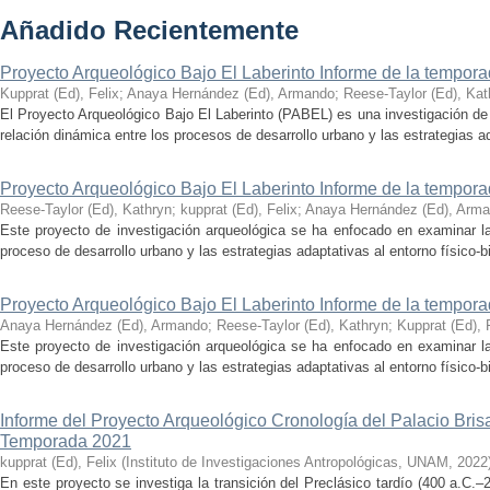
Añadido Recientemente
Proyecto Arqueológico Bajo El Laberinto Informe de la tempor
Kupprat (Ed), Felix
;
Anaya Hernández (Ed), Armando
;
Reese-Taylor (Ed), Kat
El Proyecto Arqueológico Bajo El Laberinto (PABEL) es una investigación de 
relación dinámica entre los procesos de desarrollo urbano y las estrategias ad
Proyecto Arqueológico Bajo El Laberinto Informe de la tempor
Reese-Taylor (Ed), Kathryn
;
kupprat (Ed), Felix
;
Anaya Hernández (Ed), Arm
Este proyecto de investigación arqueológica se ha enfocado en examinar la
proceso de desarrollo urbano y las estrategias adaptativas al entorno físico-bió
Proyecto Arqueológico Bajo El Laberinto Informe de la tempor
Anaya Hernández (Ed), Armando
;
Reese-Taylor (Ed), Kathryn
;
Kupprat (Ed), 
Este proyecto de investigación arqueológica se ha enfocado en examinar la
proceso de desarrollo urbano y las estrategias adaptativas al entorno físico-bió
Informe del Proyecto Arqueológico Cronología del Palacio Br
Temporada 2021
kupprat (Ed), Felix
(
Instituto de Investigaciones Antropológicas, UNAM
,
2022
En este proyecto se investiga la transición del Preclásico tardío (400 a.C.