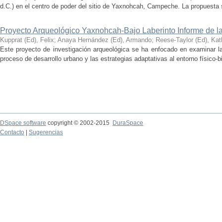
d.C.) en el centro de poder del sitio de Yaxnohcah, Campeche. La propuesta s
Proyecto Arqueológico Yaxnohcah-Bajo Laberinto Informe de 
Kupprat (Ed), Felix
;
Anaya Hernández (Ed), Armando
;
Reese-Taylor (Ed), Kat
Este proyecto de investigación arqueológica se ha enfocado en examinar la
proceso de desarrollo urbano y las estrategias adaptativas al entorno físico-bió
DSpace software
copyright © 2002-2015
DuraSpace
Contacto
|
Sugerencias