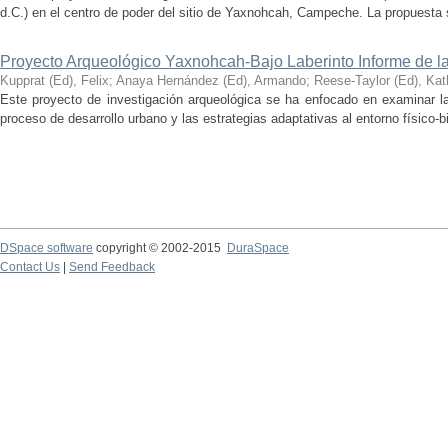
d.C.) en el centro de poder del sitio de Yaxnohcah, Campeche. La propuesta s
Proyecto Arqueológico Yaxnohcah-Bajo Laberinto Informe de 
Kupprat (Ed), Felix
;
Anaya Hernández (Ed), Armando
;
Reese-Taylor (Ed), Kat
Este proyecto de investigación arqueológica se ha enfocado en examinar la
proceso de desarrollo urbano y las estrategias adaptativas al entorno físico-bió
DSpace software
copyright © 2002-2015
DuraSpace
Contact Us
|
Send Feedback