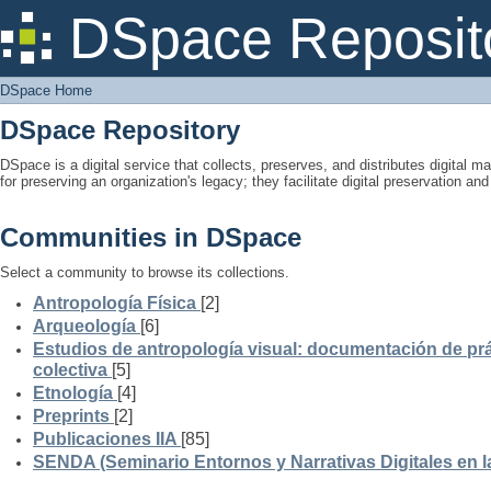
DSpace Home
DSpace Reposit
DSpace Home
DSpace Repository
DSpace is a digital service that collects, preserves, and distributes digital ma
for preserving an organization's legacy; they facilitate digital preservation a
Communities in DSpace
Select a community to browse its collections.
Antropología Física
[2]
Arqueología
[6]
Estudios de antropología visual: documentación de prá
colectiva
[5]
Etnología
[4]
Preprints
[2]
Publicaciones IIA
[85]
SENDA (Seminario Entornos y Narrativas Digitales en 