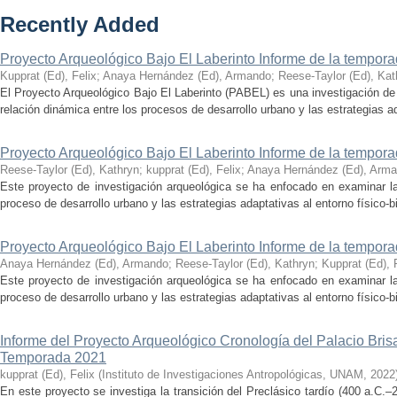
Recently Added
Proyecto Arqueológico Bajo El Laberinto Informe de la tempor
Kupprat (Ed), Felix
;
Anaya Hernández (Ed), Armando
;
Reese-Taylor (Ed), Kat
El Proyecto Arqueológico Bajo El Laberinto (PABEL) es una investigación de 
relación dinámica entre los procesos de desarrollo urbano y las estrategias ad
Proyecto Arqueológico Bajo El Laberinto Informe de la tempor
Reese-Taylor (Ed), Kathryn
;
kupprat (Ed), Felix
;
Anaya Hernández (Ed), Arm
Este proyecto de investigación arqueológica se ha enfocado en examinar la
proceso de desarrollo urbano y las estrategias adaptativas al entorno físico-bió
Proyecto Arqueológico Bajo El Laberinto Informe de la tempor
Anaya Hernández (Ed), Armando
;
Reese-Taylor (Ed), Kathryn
;
Kupprat (Ed), 
Este proyecto de investigación arqueológica se ha enfocado en examinar la
proceso de desarrollo urbano y las estrategias adaptativas al entorno físico-bió
Informe del Proyecto Arqueológico Cronología del Palacio Br
Temporada 2021
kupprat (Ed), Felix
(
Instituto de Investigaciones Antropológicas, UNAM
,
2022
En este proyecto se investiga la transición del Preclásico tardío (400 a.C.