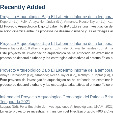
Recently Added
Proyecto Arqueológico Bajo El Laberinto Informe de la tempor
Kupprat (Ed), Felix
;
Anaya Hernández (Ed), Armando
;
Reese-Taylor (Ed), Kat
El Proyecto Arqueológico Bajo El Laberinto (PABEL) es una investigación de 
relación dinámica entre los procesos de desarrollo urbano y las estrategias ad
Proyecto Arqueológico Bajo El Laberinto Informe de la tempor
Reese-Taylor (Ed), Kathryn
;
kupprat (Ed), Felix
;
Anaya Hernández (Ed), Arm
Este proyecto de investigación arqueológica se ha enfocado en examinar la
proceso de desarrollo urbano y las estrategias adaptativas al entorno físico-bió
Proyecto Arqueológico Bajo El Laberinto Informe de la tempor
Anaya Hernández (Ed), Armando
;
Reese-Taylor (Ed), Kathryn
;
Kupprat (Ed), 
Este proyecto de investigación arqueológica se ha enfocado en examinar la
proceso de desarrollo urbano y las estrategias adaptativas al entorno físico-bió
Informe del Proyecto Arqueológico Cronología del Palacio Br
Temporada 2021
kupprat (Ed), Felix
(
Instituto de Investigaciones Antropológicas, UNAM
,
2022
En este proyecto se investiga la transición del Preclásico tardío (400 a.C.