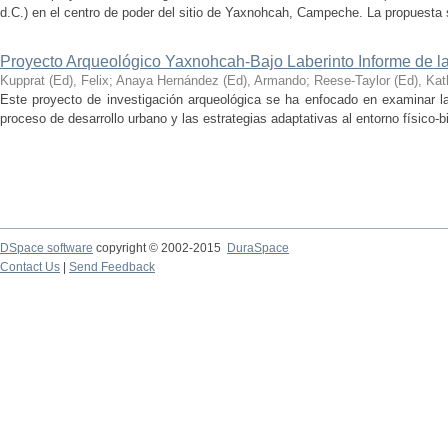
d.C.) en el centro de poder del sitio de Yaxnohcah, Campeche. La propuesta s
Proyecto Arqueológico Yaxnohcah-Bajo Laberinto Informe de 
Kupprat (Ed), Felix
;
Anaya Hernández (Ed), Armando
;
Reese-Taylor (Ed), Kat
Este proyecto de investigación arqueológica se ha enfocado en examinar la
proceso de desarrollo urbano y las estrategias adaptativas al entorno físico-bió
DSpace software
copyright © 2002-2015
DuraSpace
Contact Us
|
Send Feedback