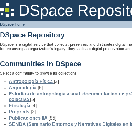
DSpace Home
DSpace Reposit
DSpace Home
DSpace Repository
DSpace is a digital service that collects, preserves, and distributes digital ma
for preserving an organization's legacy; they facilitate digital preservation a
Communities in DSpace
Select a community to browse its collections.
Antropología Física
[2]
Arqueología
[6]
Estudios de antropología visual: documentación de prá
colectiva
[5]
Etnología
[4]
Preprints
[2]
Publicaciones IIA
[85]
SENDA (Seminario Entornos y Narrativas Digitales en 