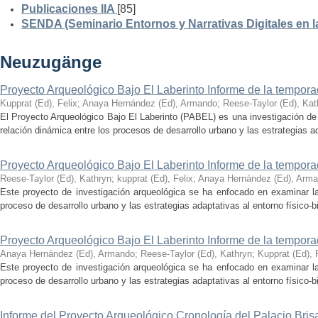
Publicaciones IIA
[85]
SENDA (Seminario Entornos y Narrativas Digitales en 
Neuzugänge
Proyecto Arqueológico Bajo El Laberinto Informe de la tempor
Kupprat (Ed), Felix
;
Anaya Hernández (Ed), Armando
;
Reese-Taylor (Ed), Kat
El Proyecto Arqueológico Bajo El Laberinto (PABEL) es una investigación de 
relación dinámica entre los procesos de desarrollo urbano y las estrategias ad
Proyecto Arqueológico Bajo El Laberinto Informe de la tempor
Reese-Taylor (Ed), Kathryn
;
kupprat (Ed), Felix
;
Anaya Hernández (Ed), Arm
Este proyecto de investigación arqueológica se ha enfocado en examinar la
proceso de desarrollo urbano y las estrategias adaptativas al entorno físico-bió
Proyecto Arqueológico Bajo El Laberinto Informe de la tempor
Anaya Hernández (Ed), Armando
;
Reese-Taylor (Ed), Kathryn
;
Kupprat (Ed), 
Este proyecto de investigación arqueológica se ha enfocado en examinar la
proceso de desarrollo urbano y las estrategias adaptativas al entorno físico-bió
Informe del Proyecto Arqueológico Cronología del Palacio Br