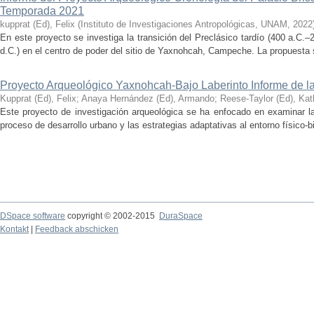
Temporada 2021
kupprat (Ed), Felix
(
Instituto de Investigaciones Antropológicas, UNAM
,
2022
En este proyecto se investiga la transición del Preclásico tardío (400 a.C.
d.C.) en el centro de poder del sitio de Yaxnohcah, Campeche. La propuesta s
Proyecto Arqueológico Yaxnohcah-Bajo Laberinto Informe de 
Kupprat (Ed), Felix
;
Anaya Hernández (Ed), Armando
;
Reese-Taylor (Ed), Kat
Este proyecto de investigación arqueológica se ha enfocado en examinar la
proceso de desarrollo urbano y las estrategias adaptativas al entorno físico-bió
DSpace software
copyright © 2002-2015
DuraSpace
Kontakt
|
Feedback abschicken